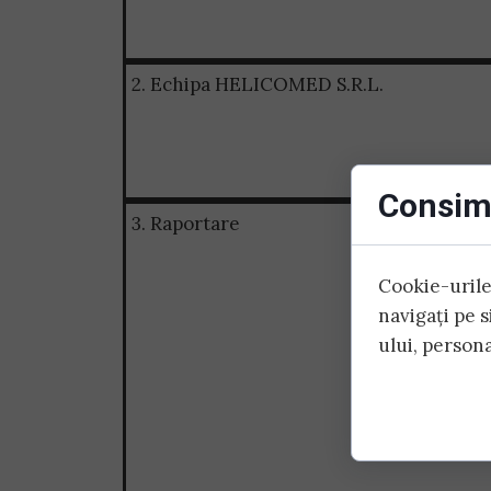
2. Echipa HELICOMED S.R.L.
Consim
3. Raportare
Cookie-urile 
navigați pe 
ului, persona