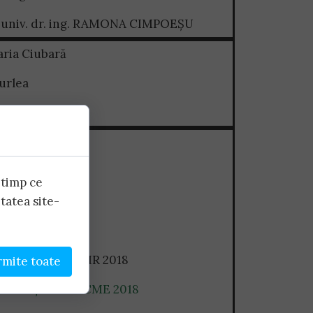
st. univ. dr. ing. RAMONA CIMPOEȘU
aria Ciubară
urlea
 Ștefan Burlea
 timp ce
tatea site-
nternațională ICIR 2018
rmite toate
Internațională ACME 2018