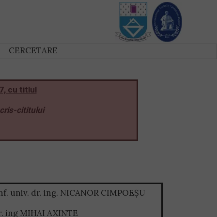
CERCETARE
 cu titlul
is-cititului
onf. univ. dr. ing. NICANOR CIMPOEȘU
 dr. ing MIHAI AXINTE