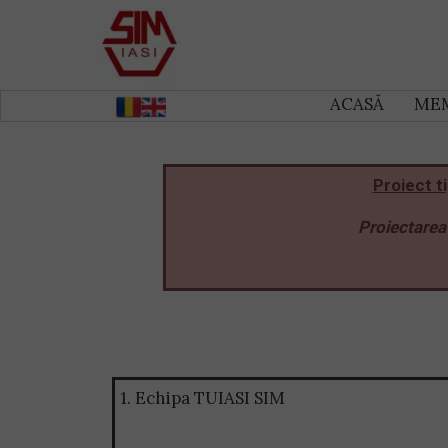
ACASĂ
ME
Proiect t
Proiectarea
1. Echipa TUIASI SIM