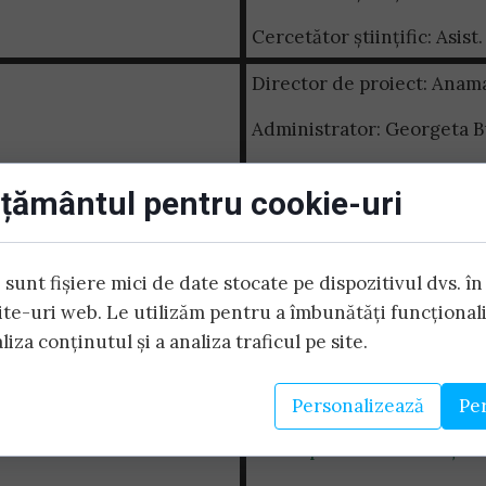
Cercetător științific: Asi
Director de proiect: Anam
Administrator: Georgeta B
Membru specialist: Lucian
țământul pentru cookie-uri
Raport_CEC2018
Raport_de_Impact_2018
sunt fișiere mici de date stocate pe dispozitivul dvs. în
site-uri web. Le utilizăm pentru a îmbunătăți funcționali
Raport_Stiintific 2017
liza conținutul și a analiza traficul pe site.
Livrabile
Participare la conferința I
Personalizează
Pe
Participare la conferința 