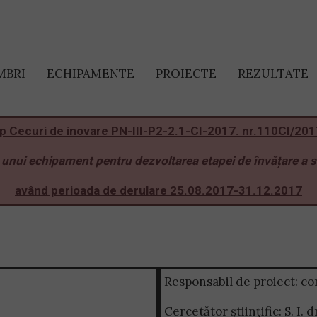
MBRI
ECHIPAMENTE
PROIECTE
REZULTATE
ip Cecuri de inovare PN-III-P2-2.1-CI-2017. nr.110CI/2017,
 unui echipament pentru dezvoltarea etapei de învățare a scr
având perioada de derulare 25.08.2017-31.12.2017
Responsabil de proiect: c
Cercetător științific: S. I.